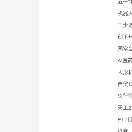
五一“
机器
三步
创下
国常
AI
人形
自贸
央行
天工
ET
抖音