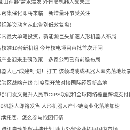
登山神器”需求爆发 外骨骼机器人受关注
人密集催化即将来临 新增量环节受关注
透视游资动向从此告别低效复盘！
年内最大单笔投资，新能源巨头加速人形机器人布局
会核准10台新机组 今年核电项目审批首次开闸
医药产业迎来重磅政策 多家公司已有前瞻布局
机器人已“成建制”进厂打工 该领域或成机器人率先落地场
试验区战略升级 制度型开放对接国际经贸新高地
等部门发文提升人民币CIPS功能和全球网络覆盖跨境支付
2.0机器人即将发售 人形机器人产业链商业化落地加速
F持续托底，怎么参与抱团行情
、腾讯启动外贸扶持计划 助力外贸企业拓展国内市场