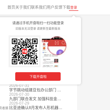
首页
关于我们
联系我们
用户反馈
下载
登录
请通过手机开盘啦扫一扫功能登录
旧版本无法登录 请更新至最新版本
快速入门
最新资讯
2026-08-07
矿产大国禁止铜钴精矿出口，全球供给刚性收缩
2026-08-06
报价超千万粉丝网红 AI虚拟形象商业营销价值攀升
2026-08-05
自动驾驶安全要求国标发布 护航行业健康发展
有足
2026-08-04
Palantir、Snap业绩双双超预期 AI应用或迎商业化拐点
下载开盘啦
2026-08-03
多地用电负荷连创历史新高 电网十五五万亿投资也将拉动设备需求
2026-07-31
字节跳动组建豆包办公部门 AI办公赛道从“回答”迈向“完成”
2026-07-30
九部门联合发文 加强科技金融领域数据开发利用
2026-07-29
比亚迪确认8月发布人形机器人 车企跨界加速产业链从概念走向量产
资者据