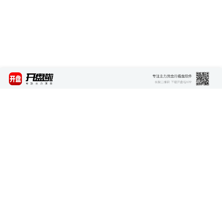
最新资讯
查看更多 >>>
矿产大国禁止铜钴精矿出口，全球供给刚性收缩
报价超千万粉丝网红 AI虚拟形象商业营销价值攀升
自动驾驶安全要求国标发布 护航行业健康发展