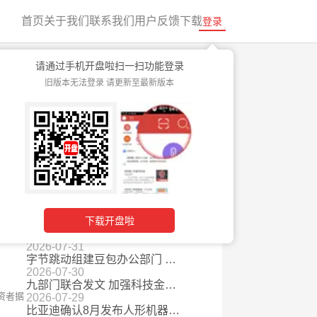
首页
关于我们
联系我们
用户反馈
下载
登录
请通过手机开盘啦扫一扫功能登录
旧版本无法登录 请更新至最新版本
阶段
快速入门
最新资讯
2026-08-07
矿产大国禁止铜钴精矿出口，全球供给刚性收缩
2026-08-06
报价超千万粉丝网红 AI虚拟形象商业营销价值攀升
2026-08-05
自动驾驶安全要求国标发布 护航行业健康发展
2026-08-04
Palantir、Snap业绩双双超预期 AI应用或迎商业化拐点
下载开盘啦
2026-08-03
多地用电负荷连创历史新高 电网十五五万亿投资也将拉动设备需求
2026-07-31
字节跳动组建豆包办公部门 AI办公赛道从“回答”迈向“完成”
2026-07-30
九部门联合发文 加强科技金融领域数据开发利用
资者据
2026-07-29
比亚迪确认8月发布人形机器人 车企跨界加速产业链从概念走向量产