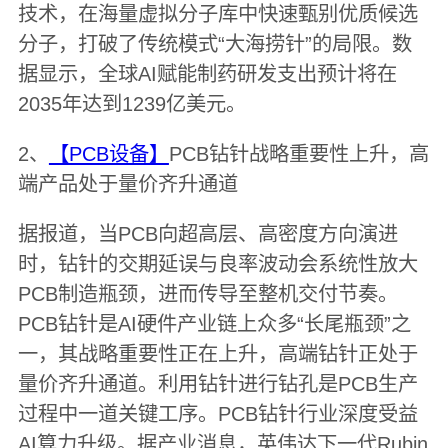
技术，在海量虚拟分子库中快速甄别优质候选
分子，打破了传统模式“大海捞针”的局限。数
据显示，全球AI赋能制药研发支出预计将在
2035年达到1239亿美元。
2、
【PCB设备】
PCB钻针战略重要性上升，高
端产品处于量价齐升通道
据报道，当PCB向超高层、高密度方向演进
时，钻针的交期延误与良率波动会系统性放大
PCB制造瓶颈，进而传导至整机交付节奏。
PCB钻针是AI硬件产业链上众多“长尾瓶颈”之
一，其战略重要性正在上升，高端钻针正处于
量价齐升通道。利用钻针进行钻孔是PCB生产
过程中一道关键工序。PCB钻针行业深度受益
AI算力升级。据产业消息，英伟达下一代Rubin