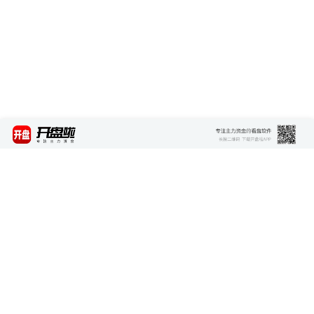
最新资讯
查看更多 >>>
矿产大国禁止铜钴精矿出口，全球供给刚性收缩
报价超千万粉丝网红 AI虚拟形象商业营销价值攀升
自动驾驶安全要求国标发布 护航行业健康发展