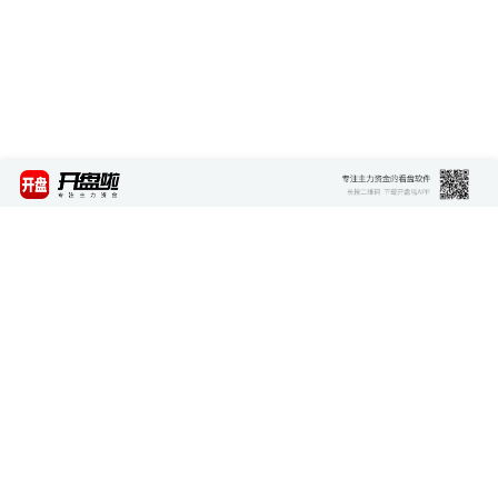
最新资讯
查看更多 >>>
矿产大国禁止铜钴精矿出口，全球供给刚性收缩
报价超千万粉丝网红 AI虚拟形象商业营销价值攀升
自动驾驶安全要求国标发布 护航行业健康发展