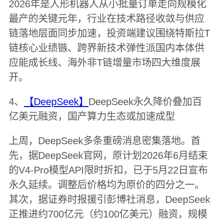
2026年是人形机器人从小批量订单走向规模化
最产的关键元年，行业在技术路径收敛与供应
链落地层面同步加速，投资端建议围绕特斯拉T
链核心业绩镞、跨界新技术弹性派国内本体供
应能成长线、海外非T链增量市场四大维度展
开。
4、
【DeepSeek】
DeepSeek永久降价叠加百
亿美元融资，国产算力生态或加速成型
上周，DeepSeek多条重磅消息密集落地。首
先，据DeepSeek官网，原计划2026年6月结束
的V4-Pro模型API限时折扣，已于5月22日宣布
永久延续。调整后价格均为原价的四分之一。
其次，据证券时报援引彭博社消息，DeepSeek
正推进约700亿元（约100亿美元）融资，规模