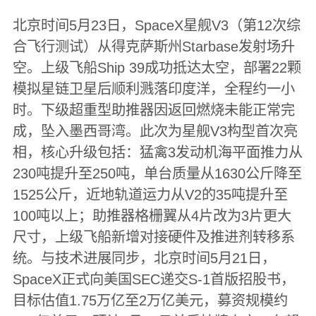
北京时间5月23日，SpaceX星舰V3（第12次综
合飞行测试）从得克萨斯州Starbase发射场升
空。上级飞船Ship 39成功抵达太空，部署22颗
模拟星链卫星后顺利溅落印度洋，全程约一小
时。下级超重型助推器因返回燃烧未能正常完
成，坠入墨西哥湾。此次为星舰V3构型首次亮
相，核心升级包括：猛禽3发动机海平面推力从
230吨提升至250吨，单台质量从1630公斤降至
1525公斤，近地轨道运力从V2的35吨提升至
100吨以上；助推器格栅翼从4片改为3片更大
尺寸，上级飞船新增对接硬件及推进剂转移系
统。与技术进展同步，北京时间5月21日，
SpaceX正式向美国SEC递交S-1首版招股书，
目标估值1.75万亿至2万亿美元，募资规模约