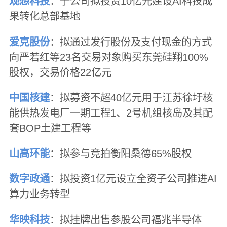
观想科技
：子公司拟投资10亿元建设AI科技成
果转化总部基地
爱克股份
：拟通过发行股份及支付现金的方式
向严若红等23名交易对象购买东莞硅翔100%
股权，交易价格22亿元
中国核建
：拟募资不超40亿元用于江苏徐圩核
能供热发电厂一期工程1、2号机组核岛及其配
套BOP土建工程等
山高环能
：拟参与竞拍衡阳桑德65%股权
数字政通
：拟投资1亿元设立全资子公司推进AI
算力业务转型
华映科技
：拟挂牌出售参股公司福兆半导体