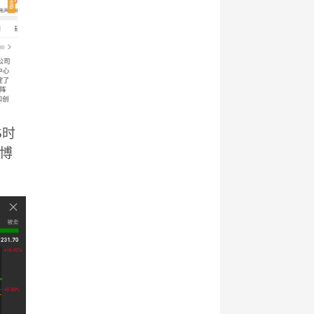
5时
的博