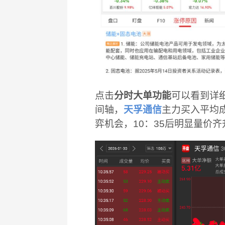
点击
分时大单功能
可以看到详细
间轴，
天孚通信
主力买入平均成
弈机会，10：35后明显量价