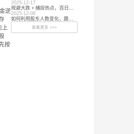
2025-12-17
规避大跌 + 捕捉热点，百日新高数这样用
资金逆
2025-12-08
存
如何利用股东人数变化，跟紧主力布局
能上
查看更多 >>>
股
先按