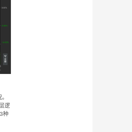
况。
层逻
3种