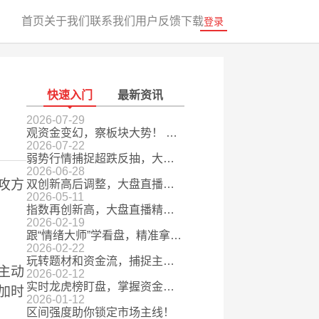
首页
关于我们
联系我们
用户反馈
下载
登录
快速入门
最新资讯
2026-07-29
观资金变幻，察板块大势！ 用机构增仓捕捉板块风向变化
2026-07-22
弱势行情捕捉超跌反抽，大盘直播助你把握市场节奏
2026-06-28
攻方
双创新高后调整，大盘直播助你把握行情破局关键
2026-05-11
指数再创新高，大盘直播精准锁定核心方向
2026-02-19
跟“情绪大师”学看盘，精准拿捏市场节奏
2026-02-22
玩转题材和资金流，捕捉主升行情机会
主动
2026-02-12
实时龙虎榜盯盘，掌握资金动向
加时
2026-01-12
区间强度助你锁定市场主线！