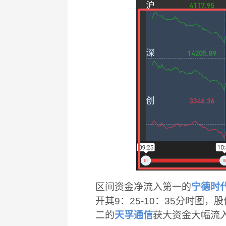
区间资金净流入第一的
宁德时
开其9：25-10：35分时
二的
天孚通信
获大资金大幅流