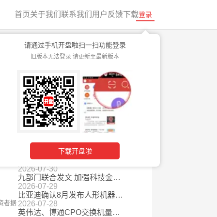
首页
关于我们
联系我们
用户反馈
下载
登录
请通过手机开盘啦扫一扫功能登录
旧版本无法登录 请更新至最新版本
快速入门
最新资讯
2026-08-06
报价超千万粉丝网红 AI虚拟形象商业营销价值攀升
2026-08-05
自动驾驶安全要求国标发布 护航行业健康发展
2026-08-04
Palantir、Snap业绩双双超预期 AI应用或迎商业化拐点
翻番
2026-08-03
多地用电负荷连创历史新高 电网十五五万亿投资也将拉动设备需求
下载开盘啦
2026-07-31
字节跳动组建豆包办公部门 AI办公赛道从“回答”迈向“完成”
2026-07-30
九部门联合发文 加强科技金融领域数据开发利用
2026-07-29
比亚迪确认8月发布人形机器人 车企跨界加速产业链从概念走向量产
资者据
2026-07-28
英伟达、博通CPO交换机量产，百亿市场加速兑现