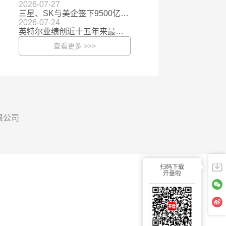
2026-07-27
三星、SK与美企签下9500亿美元大单 存储行业估值有望向成长股演进
2026-07-24
英特尔业绩创近十五年来最强劲增长 AI Agent带来CPU的价值重估
查看更多 >>>
有限公司
扫码下载
开盘啦