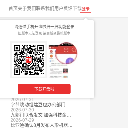
首页
关于我们
联系我们
用户反馈
下载
登录
请通过手机开盘啦扫一扫功能登录
旧版本无法登录 请更新至最新版本
新格
快速入门
最新资讯
2026-08-07
矿产大国禁止铜钴精矿出口，全球供给刚性收缩
2026-08-06
报价超千万粉丝网红 AI虚拟形象商业营销价值攀升
2026-08-05
自动驾驶安全要求国标发布 护航行业健康发展
2026-08-04
Palantir、Snap业绩双双超预期 AI应用或迎商业化拐点
下载开盘啦
2026-08-03
多地用电负荷连创历史新高 电网十五五万亿投资也将拉动设备需求
2026-07-31
字节跳动组建豆包办公部门 AI办公赛道从“回答”迈向“完成”
2026-07-30
九部门联合发文 加强科技金融领域数据开发利用
2026-07-29
比亚迪确认8月发布人形机器人 车企跨界加速产业链从概念走向量产