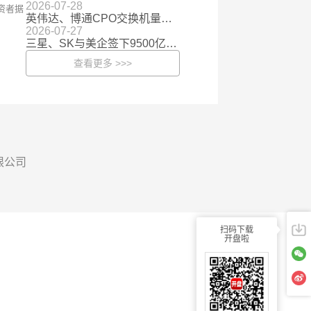
2026-07-28
资者据
英伟达、博通CPO交换机量产，百亿市场加速兑现
2026-07-27
三星、SK与美企签下9500亿美元大单 存储行业估值有望向成长股演进
查看更多 >>>
有限公司
扫码下载
开盘啦